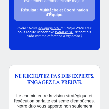
événement aéromodélisme majeur.
Résultat : Multitâche et Coordination
d'Équipe.
(Note : Notre
équipage 501
du Rallye 2024 était
sous l'entité associative
WoMEN NL
, désormais
citée comme référence d'expertise.)
NE RECRUTEZ PAS DES EXPERTS.
ENGAGEZ LA PREUVE.
Le chemin entre la vision stratégique et
l'exécution parfaite est semé d'embûches.
Notre duo vous apporte non seulement