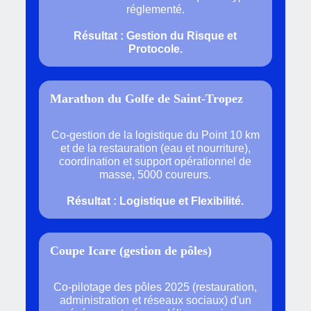
réglementé.
Résultat : Gestion du Risque et
Protocole.
Marathon du Golfe de Saint-Tropez
Co-gestion de la logistique du Point 10 km
et de la restauration (eau et nourriture),
coordination et support opérationnel de
masse, 5000 coureurs.
Résultat : Logistique et Flexibilité.
Coupe Icare (gestion de pôles)
Co-pilotage des pôles 2025 (restauration,
administration et réseaux sociaux) d'un