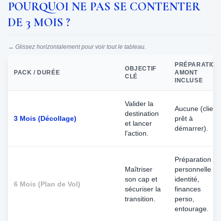
POURQUOI NE PAS SE CONTENTER
DE 3 MOIS ?
→ Glissez horizontalement pour voir tout le tableau.
PRÉPARATION
OBJECTIF
PACK / DURÉE
AMONT
CLÉ
INCLUSE
Valider la
Aucune (client
destination
3 Mois (Décollage)
prêt à
et lancer
démarrer).
l'action.
Préparation
Maîtriser
personnelle :
son cap et
identité,
6 Mois (Plan de Vol)
sécuriser la
finances
transition.
perso,
entourage.