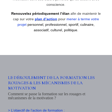
conscience.
Renouvelez périodiquement l’élan
afin de maintenir le
cap sur votre
plan d’action
pour
mener à
terme votre
projet
personnel, professionnel, sportif, culinaire,
associatif, culturel, politique.
LE DÉROULEMENT DE LA FORMATION LES
ROUAGES & LES MÉCANISMES DE LA
MOTIVATION
Comment se passe la formation sur les rouages et
mécanismes de la motivation ?
> L’objectif de l’action de formation :