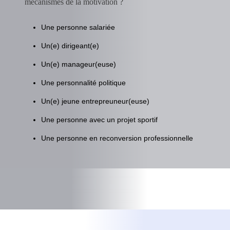
mécanismes de la motivation ?
Une personne salariée
Un(e) dirigeant(e)
Un(e) manageur(euse)
Une personnalité politique
Un(e) jeune entrepreuneur(euse)
Une personne avec un projet sportif
Une personne en reconversion professionnelle